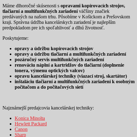
Máme dlhoročné skúsenosti s
opravami kopírovacích strojov,
tlačiarní a multifunkčných zariadení
väčšiny značiek
predávaných na našom trhu. Pôsobíme v Košickom a Prešovskom
kraji. Správna údržba kancelárskych zariadení je najlepším
predpokladom pre ich spoľahlivosť a dlhú životnosť.
Poskytujeme:
opravy a údržbu kopírovacích strojov
opravy a údržbu tlačiarní a multifunkčných zariadení
pozáručný servis multifunkčných zariadení
renováciu náplní a kartridžov do tlačiarní (doplnenie
tonera, výmenu optických valcov)
opravu kancelárskej techniky (viazací stroj, skartátor)
inštaláciu tlačiarní a multifunkčných zariadení k osobným
počítačom a do počítačových sietí
Najznámejší predajcovia kancelárskej techniky:
Konica Minolta
Hewlett Packard
Canon
Sharp